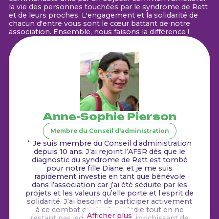
la vie des personnes touchées par le syndrome de Rett
et de leurs proches. L'engagement et la solidarité de
chacun d'entre vous sont le cœur battant de notre
association. Ensemble, nous faisons la différence !
Anne-Sophie Pierson
Membre du Conseil d'administration
“ Je suis membre du Conseil d’administration
depuis 10 ans. J’ai rejoint l’AFSR dès que le
diagnostic du syndrome de Rett est tombé
pour notre fille Diane, et je me suis
rapidement investie en tant que bénévole
dans l’association car j’ai été séduite par les
projets et les valeurs qu’elle porte et l’esprit de
solidarité. J’ai besoin de participer activement
à ce combat contre la maladie tout en ne
Afficher plus
restant pas isolée. C’est très enrichissant de