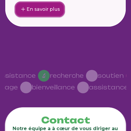
En savoir plus
ssistance
🔬
recherche
❤️‍🩹
soutien

rtage
🥰
bienveillance
🤝
assistance
Contact
Notre équipe a à cœur de vous diriger au