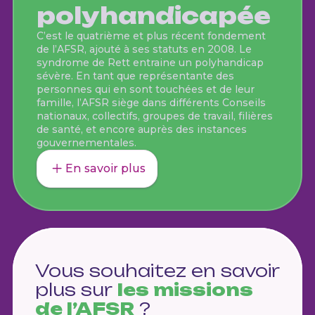
polyhandicapée
C’est le quatrième et plus récent fondement
de l’AFSR, ajouté à ses statuts en 2008. Le
syndrome de Rett entraine un polyhandicap
sévère. En tant que représentante des
personnes qui en sont touchées et de leur
famille, l’AFSR siège dans différents Conseils
nationaux, collectifs, groupes de travail, filières
de santé, et encore auprès des instances
gouvernementales.
En savoir plus
Vous souhaitez en savoir
plus sur
les missions
de l’AFSR
?