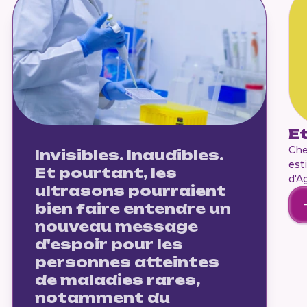
Et
Che
Invisibles. Inaudibles.
est
Et pourtant, les
d'A
ultrasons pourraient
bien faire entendre un
nouveau message
d'espoir pour les
personnes atteintes
de maladies rares,
notamment du