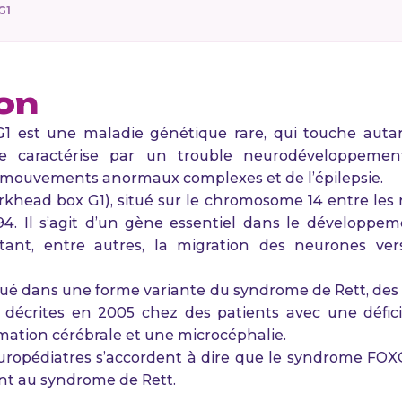
G1
ion
 est une maladie génétique rare, qui touche autant 
se caractérise par un trouble neurodéveloppemen
 mouvements anormaux complexes et de l’épilepsie.
khead box G1), situé sur le chromosome 14 entre les ré
994. Il s’agit d’un gène essentiel dans le développ
tant, entre autres, la migration des neurones ver
qué dans une forme variante du syndrome de Rett, de
décrites en 2005 chez des patients avec une défici
mation cérébrale et une microcéphalie.
europédiatres s’accordent à dire que le syndrome FOXG
nt au syndrome de Rett.