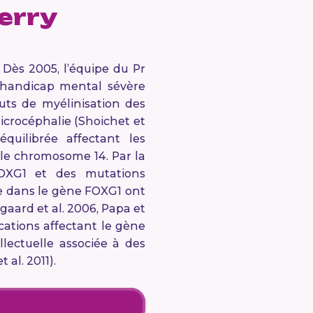
erry
Dès 2005, l’équipe du Pr
n handicap mental sévère
uts de myélinisation des
microcéphalie (Shoichet et
quilibrée affectant les
 le chromosome 14. Par la
OXG1 et des mutations
re dans le gène FOXG1 ont
gaard et al. 2006, Papa et
ications affectant le gène
lectuelle associée à des
 al. 2011).