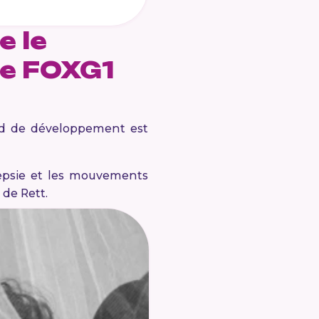
e le
me FOXG1
ard de développement est
ilepsie et les mouvements
de Rett.