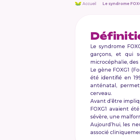
Accueil
Le syndrome FOX
Définit
Le syndrome FOXG1
garçons, et qui 
microcéphalie, des
Le gène FOXG1 (For
été identifié en 1
anténatal, permet
cerveau.
Avant d’être impli
FOXG1 avaient été 
sévère, une malfor
Aujourd’hui, les n
associé cliniqueme