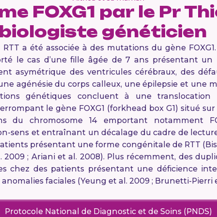
me FOXG1 par le Pr Thi
biologiste généticien
 RTT a été associée à des mutations du gène FOXG1. 
rté le cas d’une fille âgée de 7 ans présentant u
ent asymétrique des ventricules cérébraux, des défa
, une agénésie du corps calleux, une épilepsie et une 
gations génétiques concluent à une translocation é
errompant le gène FOXG1 (forkhead box G1) situé sur
tions du chromosome 14 emportant notamment F
on-sens et entraînant un décalage du cadre de lectu
patients présentant une forme congénitale de RTT (Bis
al. 2009 ; Ariani et al. 2008). Plus récemment, des dupl
s chez des patients présentant une déficience intel
anomalies faciales (Yeung et al. 2009 ; Brunetti-Pierri et
Protocole National de Diagnostic et de Soins (PNDS)