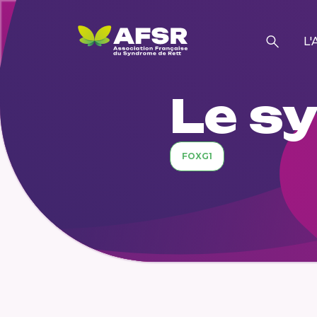
L'
Le s
FOXG1