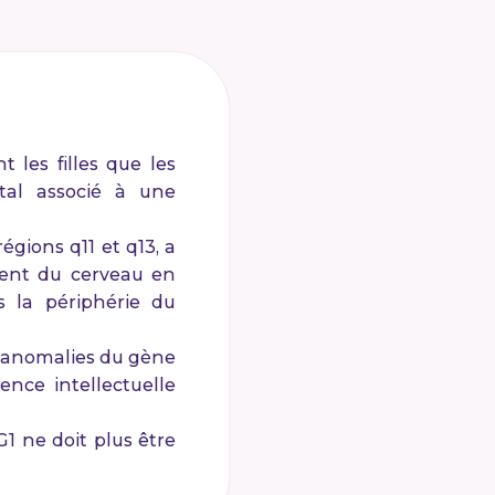
les filles que les
tal associé à une
gions q11 et q13, a
ement du cerveau en
s la périphérie du
s anomalies du gène
ence intellectuelle
1 ne doit plus être