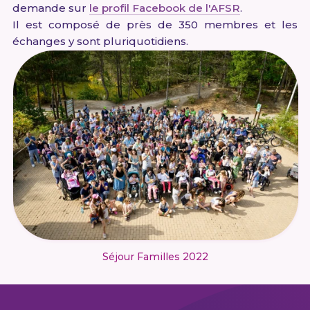
demande sur
le profil Facebook de l'AFSR
.
Il est composé de près de 350 membres et les
échanges y sont pluriquotidiens.
Séjour Familles 2022