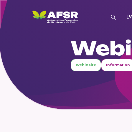
L'
Webi
Webinaire
Information