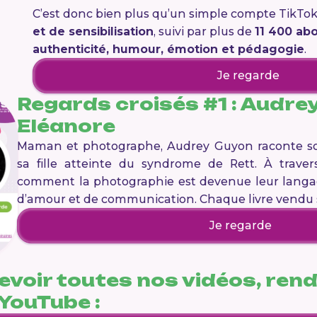
C’est donc bien plus qu’un simple compte TikTok 
et de sensibilisation
, suivi par plus de
11 400 ab
authenticité, humour, émotion et pédagogie
.
Je regarde
Regards croisés #1 : Audrey
Eléanore
Maman et photographe, Audrey Guyon raconte so
sa fille atteinte du syndrome de Rett. À travers
comment la photographie est devenue leur langag
d’amour et de communication. Chaque livre vendu s
Je regarde
revoir toutes nos vidéos, ren
YouTube :