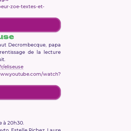
eur-zoe-textes-et-
euse
baut Decrombecque, papa
prentissage de la lecture
it.
fr/eliseuse
/www.youtube.com/watch?
e à 20h30.
yto, Estelle Richez, Laure