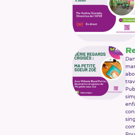
Re
Dan
mam
abo
tra
Pub
sim
enf
con
sin
com
Pou