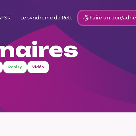
AFSR
Le syndrome de Rett
Faire un don/adhé
naires
Replay
Vidéo