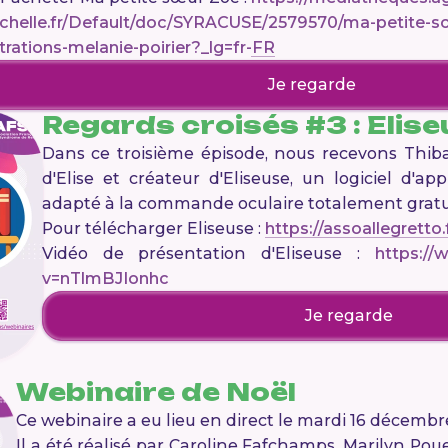
ochelle.fr/Default/doc/SYRACUSE/2579570/ma-petite-so
strations-melanie-poirier?_lg=fr-FR
Je regarde
Regards croisés #3 : Elis
Dans ce troisième épisode, nous recevons Thi
d'Elise et créateur d'Eliseuse, un logiciel d'ap
adapté à la commande oculaire totalement gratu
Pour télécharger Eliseuse :
https://assoallegretto.
Vidéo de présentation d'Eliseuse :
https:/
v=nTlmBJIonhc
Je regarde
Webinaire de Noël
Ce webinaire a eu lieu en direct le mardi 16 décembr
Il a été réalisé par Caroline Fafchamps, Marilyn Poue