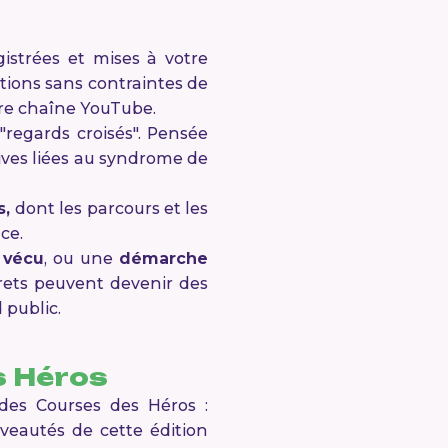
strées et mises à votre
ations sans contraintes de
tre chaîne YouTube.
regards croisés". Pensée
ives liées au syndrome de
s,
dont les parcours et les
ce.
 vécu
, ou une
démarche
rets peuvent devenir des
 public.
s Héros
des Courses des Héros :
ouveautés de cette édition