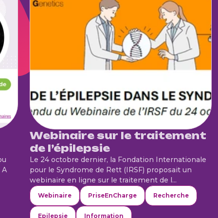
Webinaire sur le traitement
de l’épilepsie
ou
Le 24 octobre dernier, la Fondation Internationale
 A
pour le Syndrome de Rett (IRSF) proposait un
webinaire en ligne sur le traitement de l...
Webinaire
PriseEnCharge
Recherche
Epilepsie
Information