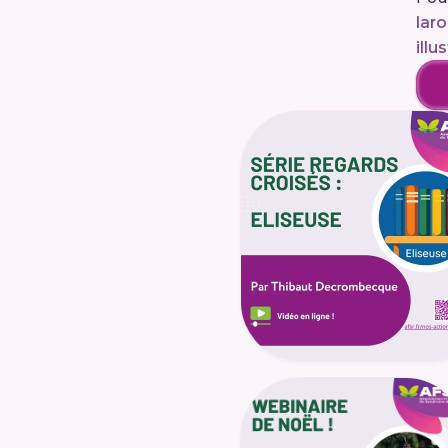
lar
illu