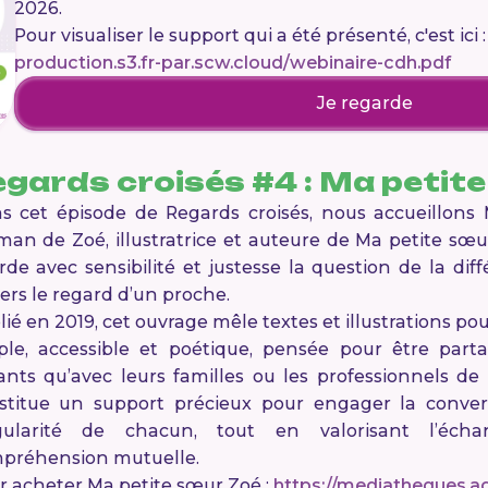
2026.
Pour visualiser le support qui a été présenté, c'est ici 
production.s3.fr-par.scw.cloud/webinaire-cdh.pdf
Je regarde
gards croisés #4 : Ma petit
s cet épisode de
Regards croisés
, nous accueillons 
an de Zoé, illustratrice et auteure de
Ma petite sœu
rde avec sensibilité et justesse la question de la di
vers le regard d’un proche.
lié en 2019, cet ouvrage mêle textes et illustrations 
ple, accessible et poétique, pensée pour être part
ants qu’avec leurs familles ou les professionnels de l
stitue un support précieux pour engager la convers
gularité de chacun, tout en valorisant l’écha
préhension mutuelle.
r acheter
Ma petite sœur Zoé
:
https://mediatheques.a