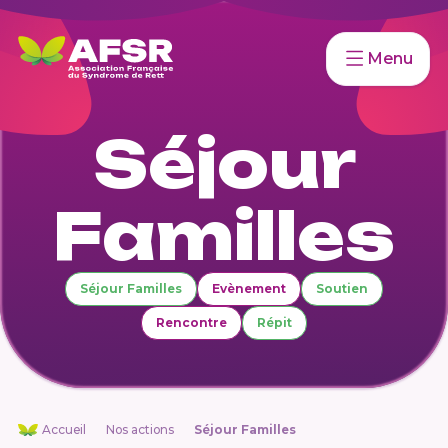
Menu
Séjour
Familles
Séjour Familles
Evènement
Soutien
Rencontre
Répit
Accueil
Nos actions
Séjour Familles