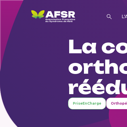
L'
La c
orth
rééd
PriseEnCharge
Orthopé