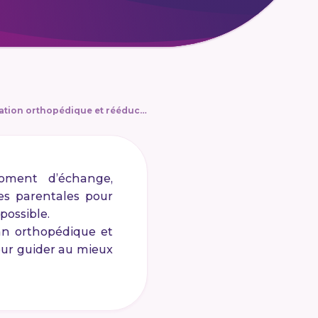
La consultation orthopédique et rééducative
oment d’échange,
es parentales pour
e possible.
an orthopédique et
pour guider au mieux