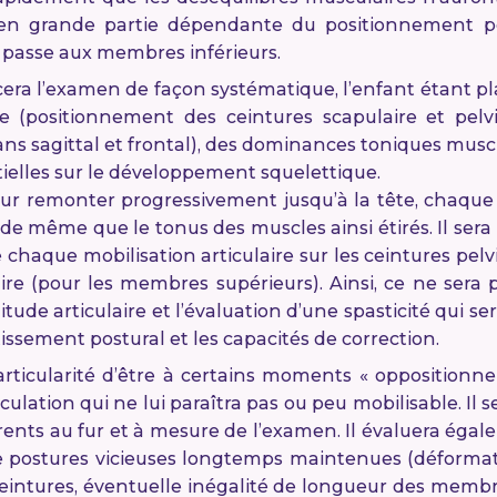
en grande partie dépendante du positionnement pe
 passe aux membres inférieurs.
 l’examen de façon systématique, l’enfant étant placé
e (positionnement des ceintures scapulaire et pelv
s sagittal et frontal), des dominances toniques muscul
elles sur le développement squelettique.
our remonter progressivement jusqu’à la tête, chaque 
de même que le tonus des muscles ainsi étirés. Il sera
 chaque mobilisation articulaire sur les ceintures pe
laire (pour les membres supérieurs). Ainsi, ce ne ser
ude articulaire et l’évaluation d’une spasticité qui ser
tissement postural et les capacités de correction.
articularité d’être à certains moments « oppositionne
iculation qui ne lui paraîtra pas ou peu mobilisable. Il s
rents au fur et à mesure de l’examen. Il évaluera éga
 postures vicieuses longtemps maintenues (déformati
ceintures, éventuelle inégalité de longueur des memb