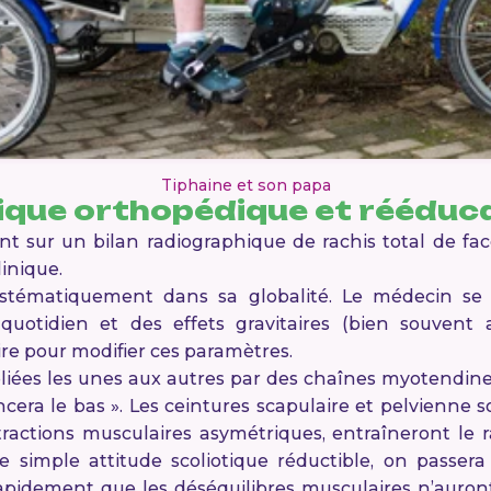
Tiphaine et son papa
ique orthopédique et rééduca
 sur un bilan radiographique de rachis total de face
linique.
ystématiquement dans sa globalité. Le médecin se 
 quotidien et des effets gravitaires (bien souvent
ire pour modifier ces paramètres.
eliées les unes aux autres par des chaînes myotendine
ncera le bas ». Les ceintures scapulaire et pelvienne
 tractions musculaires asymétriques, entraîneront le r
 simple attitude scoliotique réductible, on passera 
apidement que les déséquilibres musculaires n’auront 