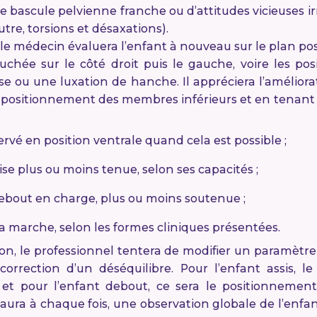
ne bascule pelvienne franche ou d’attitudes vicieuses 
autre, torsions et désaxations).
 le médecin évaluera l’enfant à nouveau sur le plan post
ouchée sur le côté droit puis le gauche, voire les po
iose ou une luxation de hanche. Il appréciera l’améliora
u positionnement des membres inférieurs et en tenant
ervé en position ventrale quand cela est possible ;
ise plus ou moins tenue, selon ses capacités ;
debout en charge, plus ou moins soutenue ;
a marche, selon les formes cliniques présentées.
ion, le professionnel tentera de modifier un paramètre
correction d’un déséquilibre. Pour l’enfant assis, 
 et pour l’enfant debout, ce sera le positionnemen
l aura à chaque fois, une observation globale de l’enfan