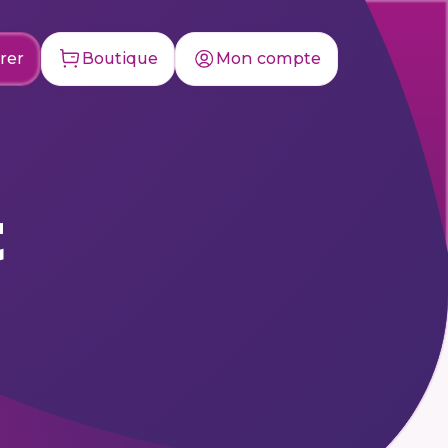
rer
Boutique
Mon compte
t