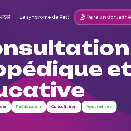
AFSR
Le syndrome de Rett
Faire un don/adhé
onsultation
opédique e
ucative
die
Rééducation
Consultation
Appareillage