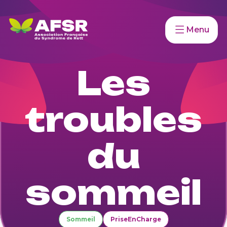
Menu
Les
troubles
du
sommeil
Sommeil
PriseEnCharge