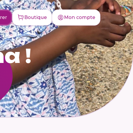
rer
Boutique
Mon compte
a !