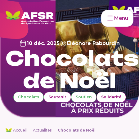
Menu
10 déc. 2025
Éléonore Rabourdin
Chocolats
de Noël
Chocolats
Soutenir
Soutien
Solidarité
Accueil
Actualités
Chocolats de Noël