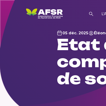
L'
05 déc. 2025
Éléon
Etat 
comp
de s