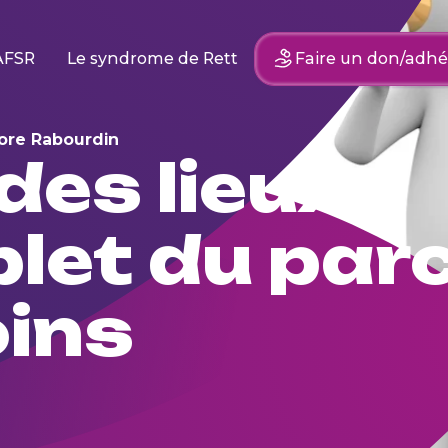
AFSR
Le syndrome de Rett
Faire un don/adhé
ore Rabourdin
des lieux
let du par
oins