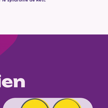
 le syndrome de Rett.
ien