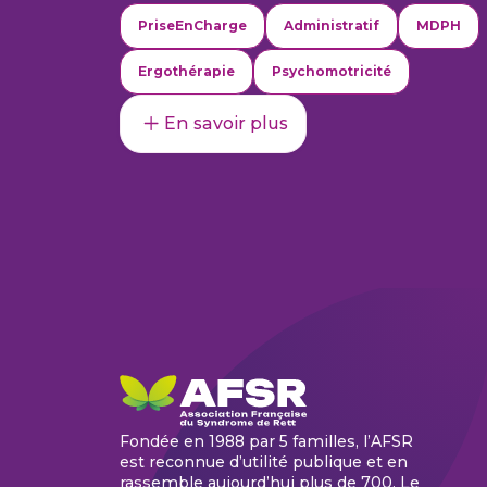
PriseEnCharge
Administratif
MDPH
Ergothérapie
Psychomotricité
En savoir plus
Fondée en 1988 par 5 familles, l’AFSR
est reconnue d’utilité publique et en
rassemble aujourd’hui plus de 700. Le