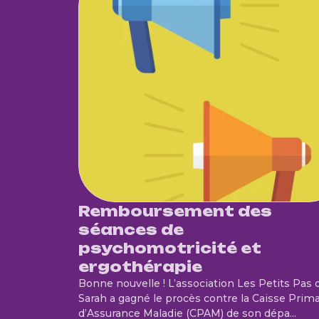
Remboursement des
séances de
psychomotricité et
ergothérapie
Bonne nouvelle ! L’association Les Petits Pas 
Sarah a gagné le procès contre la Caisse Prima
d’Assurance Maladie (CPAM) de son dépa...