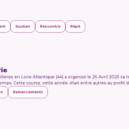
ent
Soutien
Rencontre
Répit
ie
llières en Loire Atlantique (44) a organisé le 26 Avril 2025 sa t
mps. Cette course, cette année, était entre autres au profit de
on
Remerciements