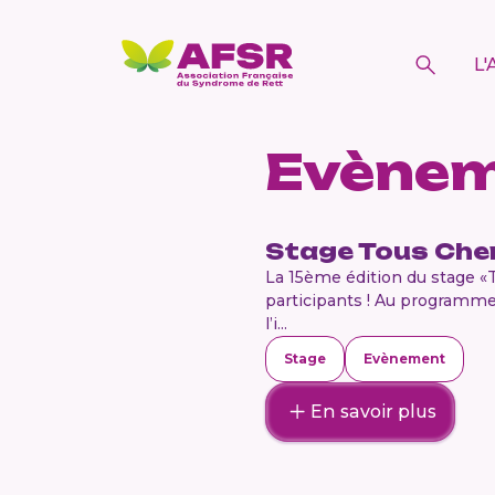
L'
Evène
Stage Tous Che
La 15ème édition du stage «To
participants ! Au programme
l’i...
Stage
Evènement
En savoir plus