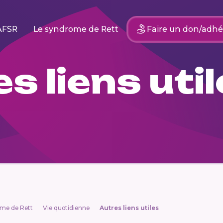
AFSR
Le syndrome de Rett
Faire un don/adhé
s liens uti
ome de Rett
Vie quotidienne
Autres liens utiles