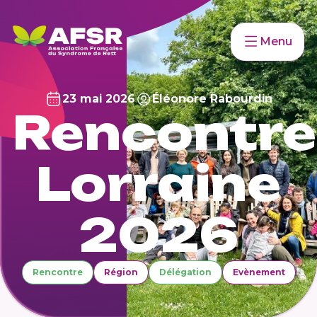
Menu
23 mai 2026
Éléonore Rabourdin
Rencontre
Lorraine
2026
Rencontre
Région
Délégation
Evènement