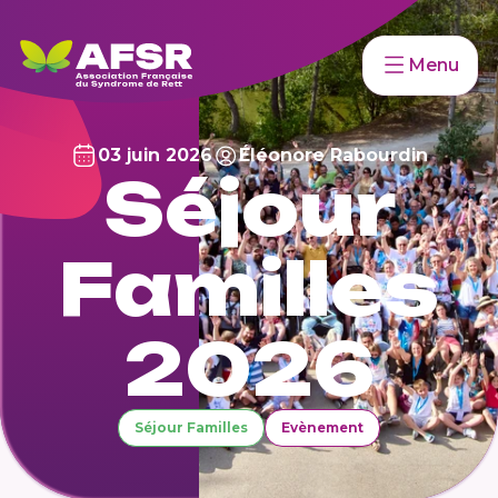
Menu
03 juin 2026
Éléonore Rabourdin
Séjour
Familles
2026
Séjour Familles
Evènement