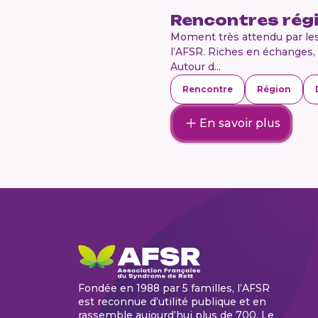
Rencontres rég
Moment très attendu par les 
l’AFSR. Riches en échanges, 
Autour d...
Rencontre
Région
En savoir plus
Fondée en 1988 par 5 familles, l’AFSR
est reconnue d’utilité publique et en
rassemble aujourd’hui plus de 700. Le