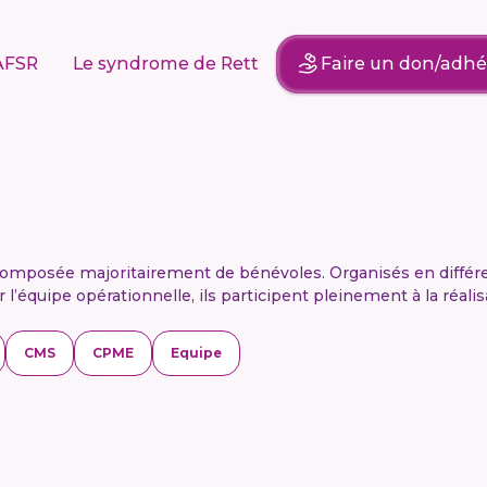
AFSR
Le syndrome de Rett
Faire un don/adhé
composée majoritairement de bénévoles. Organisés en différe
’équipe opérationnelle, ils participent pleinement à la réali
CMS
CPME
Equipe