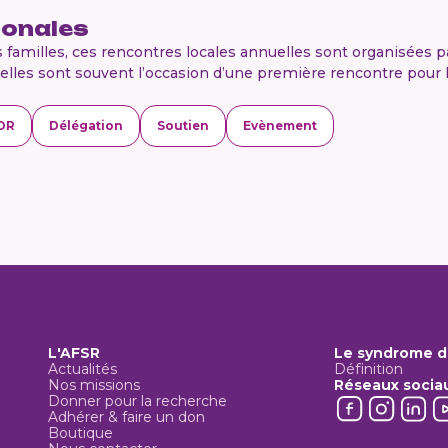
ionales
familles, ces rencontres locales annuelles sont organisées p
elles sont souvent l’occasion d’une première rencontre pour l
DR
Délégation
Soutien
Evènement
L'AFSR
Le syndrome d
Actualités
Définition
Nos missions
Réseaux socia
Donner pour la recherche
Adhérer & faire un don
Boutique