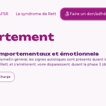
AFSR
Le syndrome de Rett
Faire un don/adhé
rtement
omportementaux et émotionnels
ismeEn général, les signes autistiques sont présents durant l
tt, et s’améliorent, voire disparaissent, durant la phase 3 (di
Charge