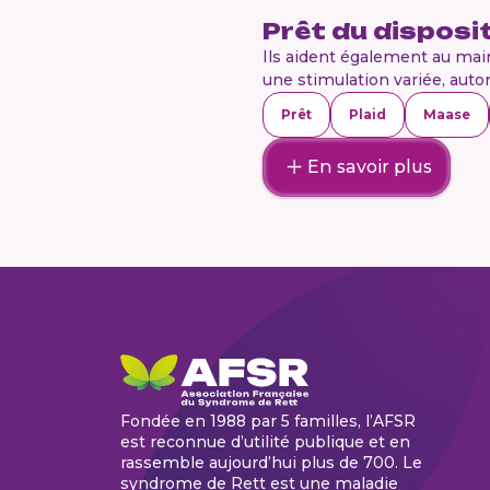
Prêt du disposi
Ils aident également au main
une stimulation variée, auton
Prêt
Plaid
Maase
En savoir plus
Fondée en 1988 par 5 familles, l’AFSR
est reconnue d’utilité publique et en
rassemble aujourd’hui plus de 700. Le
syndrome de Rett est une maladie