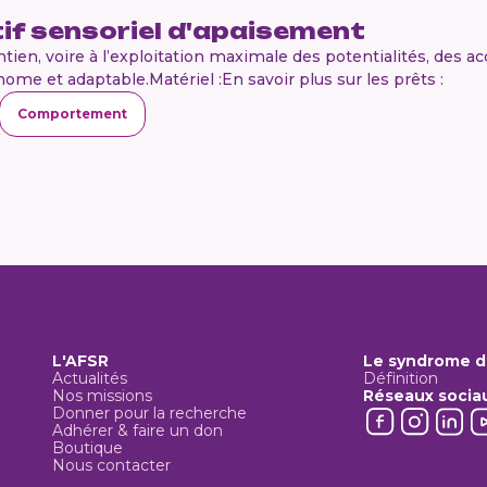
tif sensoriel d'apaisement
tien, voire à l’exploitation maximale des potentialités, des a
ome et adaptable.Matériel :En savoir plus sur les prêts :
Comportement
L'AFSR
Le syndrome d
Actualités
Définition
Nos missions
Réseaux socia
Donner pour la recherche
Adhérer & faire un don
Boutique
Nous contacter