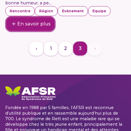
bonne humeur, a pe...
Rencontre
Région
Evènement
Equipe
En savoir plus
‹
1
2
3
›
Fondée en 1988 par 5 familles, l’AFSR est reconnue
d’utilité publique et en rassemble aujourd’hui plus de
700. Le syndrome de Rett est une maladie rare qui se
développe chez le très jeune enfant, principalement la
fille et provoque un handicap mental et des atteintes