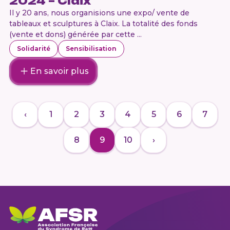
2024 – Claix
Il y 20 ans, nous organisions une expo/ vente de
tableaux et sculptures à Claix. La totalité des fonds
(vente et dons) générée par cette ...
Solidarité
Sensibilisation
En savoir plus
‹
1
2
3
4
5
6
7
8
9
10
›