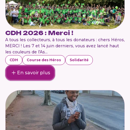
CDH 2026 : Merci !
A tous les collecteurs, à tous les donateurs : chers Héros,
MERCI ! Les 7 et 14 juin derniers, vous avez lancé haut
les couleurs de l'As...
CDH
Course des Héros
Solidarité
En savoir plus