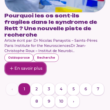
Pourquoi les os sont-ils
fragiles dans le syndrome de
Rett ? Une nouvelle piste de
recherche
Article écrit par :Dr Nicolas Panayotis – Saints-Pères
Paris Institute for the NeurosciencesDr Jean-
Christophe Roux – Institut de Neurobi...
Ostéoporose
Recherche
En savoir plus
‹
1
2
3
4
5
6
7
8
9
10
›